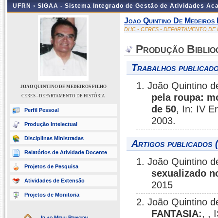
UFRN ›
SIGAA - Sistema Integrado de Gestão de Atividades A
Joao Quintino De Medeiros 
DHC - CERES - DEPARTAMENTO DE 
Produção Biblio
Trabalhos publicado
1. João Quintino de
JOAO QUINTINO DE MEDEIROS FILHO
pela roupa: m
CERES - DEPARTAMENTO DE HISTÓRIA
de 50
, In: IV 
Perfil Pessoal
2003.
Produção Intelectual
Disciplinas Ministradas
Artigos publicados 
Relatórios de Atividade Docente
1. João Quintino d
Projetos de Pesquisa
sexualizado n
Atividades de Extensão
2015
Projetos de Monitoria
2. João Quintino d
FANTASIA:
, ,
Ir ao Menu Principal