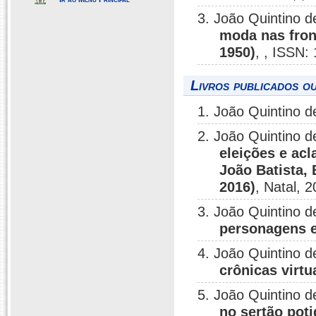
3. João Quintino d
moda nas front
1950)
, , ISSN:
Livros publicados o
1. João Quintino d
2. João Quintino d
eleições e ac
João Batista,
2016)
, Natal, 
3. João Quintino d
personagens e
4. João Quintino d
crônicas virtu
5. João Quintino d
no sertão pot