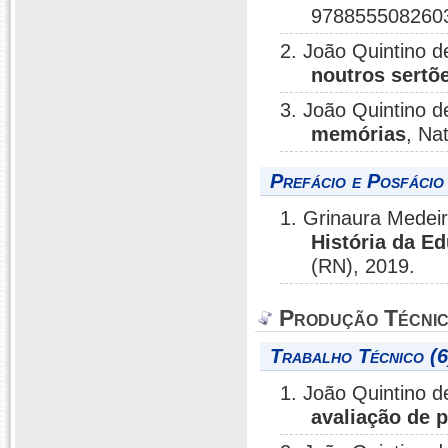
9788555082603
2. João Quintino d
noutros sertõ
3. João Quintino d
memórias
, Na
Prefácio e Posfácio
1. Grinaura Medeir
História da E
(RN), 2019.
Produção Técni
Trabalho Técnico (6
1. João Quintino d
avaliação de 