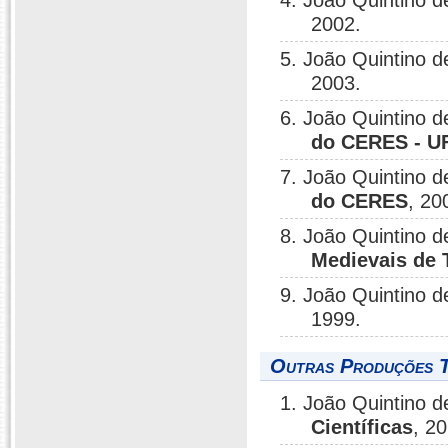
4. João Quintino d
2002.
5. João Quintino d
2003.
6. João Quintino d
do CERES - U
7. João Quintino d
do CERES
, 20
8. João Quintino d
Medievais de 
9. João Quintino d
1999.
Outras Produções T
1. João Quintino d
Científicas
, 2