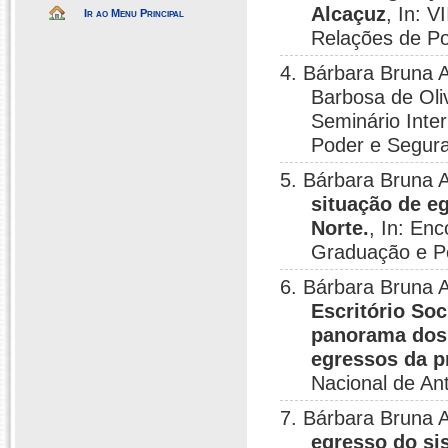
Alcaçuz
, In: V
Ir ao Menu Principal
Relações de Po
4. Bárbara Bruna A
Barbosa de Oli
Seminário Inter
Poder e Segura
5. Bárbara Bruna 
situação de e
Norte.
, In: En
Graduação e Pe
6. Bárbara Bruna A
Escritório So
panorama dos 
egressos da p
Nacional de Ant
7. Bárbara Bruna 
egresso do si