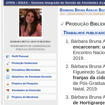
UFRN ›
SIGAA - Sistema Integrado de Gestão de Atividades A
Barbara Bruna Araujo Bez
APS - DEPARTAMENTO DE ADMINIS
Produção Biblio
Trabalhos publicado
1. Bárbara Bruna 
BARBARA BRUNA ARAUJO BEZERRA
encarceram: u
DEPARTAMENTO DE ADMINISTRAÇÃO
PUBLICA E GESTÃO SOCIAL
Encontro Nacio
Perfil Pessoal
2019.
Produção Intelectual
2. Bárbara Bruna A
Disciplinas Ministradas
Figueiredo Su
franjas da cid
Relatórios de Atividade Docente
de Pós-Gradua
Projetos de Pesquisa
Natal, 2019.
Atividades de Extensão
3. Bárbara Bruna 
Projetos de Monitoria
de Hortigranj