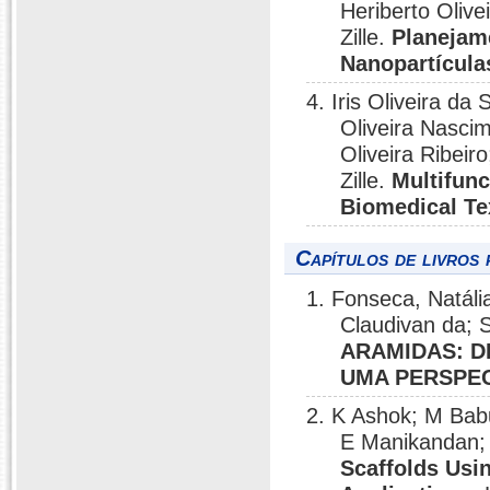
Heriberto Oliv
Zille.
Planejam
Nanopartícula
4. Iris Oliveira d
Oliveira Nascim
Oliveira Ribeir
Zille.
Multifunc
Biomedical Te
Capítulos de livros 
1. Fonseca, Natália 
Claudivan da; S
ARAMIDAS: D
UMA PERSPEC
2. K Ashok; M Bab
E Manikandan; I
Scaffolds Usi