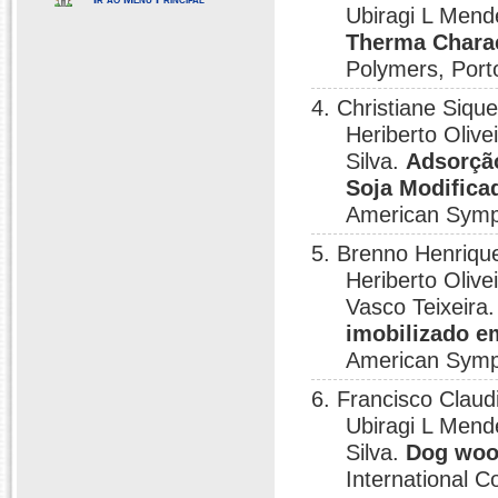
Ubiragi L Mende
Therma Charac
Polymers, Port
4. Christiane Siq
Heriberto Olive
Silva.
Adsorçã
Soja Modifica
American Sympo
5. Brenno Henrique
Heriberto Olive
Vasco Teixeira
imobilizado em
American Sympo
6. Francisco Clau
Ubiragi L Mende
Silva.
Dog wool
International C