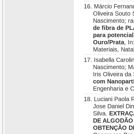
16. Márcio Fernand
Oliveira Souto 
Nascimento; r
de fibra de P
para potencia
Ouro/Prata
, I
Materiais, Nata
17. Isabella Carol
Nascimento; Már
Iris Oliveira da
com Nanopartí
Engenharia e Ci
18. Luciani Paola 
Jose Daniel Dini
Silva.
EXTRAÇ
DE ALGODÃO 
OBTENÇÃO D