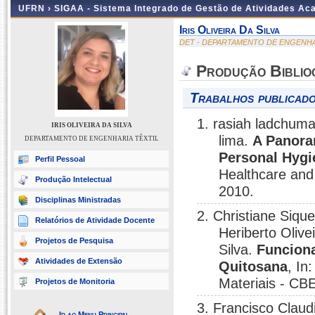
UFRN ›
SIGAA - Sistema Integrado de Gestão de Atividades A
Iris Oliveira Da Silva
DET - DEPARTAMENTO DE ENGENHA
Produção Biblio
Trabalhos publicado
1. rasiah ladchuma
IRIS OLIVEIRA DA SILVA
lima.
A Panoram
DEPARTAMENTO DE ENGENHARIA TÊXTIL
Personal Hygi
Perfil Pessoal
Healthcare and
Produção Intelectual
2010.
Disciplinas Ministradas
2. Christiane Siq
Relatórios de Atividade Docente
Heriberto Olive
Projetos de Pesquisa
Silva.
Funciona
Atividades de Extensão
Quitosana
, In
Materiais - CB
Projetos de Monitoria
3. Francisco Clau
Ir ao Menu Principal