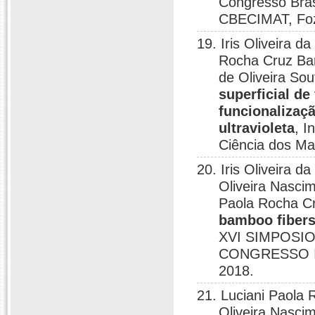
Congresso Bras
CBECIMAT, Foz
19. Iris Oliveira 
Rocha Cruz Bar
de Oliveira So
superficial d
funcionalizaç
ultravioleta
, I
Ciência dos Mat
20. Iris Oliveira 
Oliveira Nascim
Paola Rocha Cr
bamboo fibers
XVI SIMPOSI
CONGRESSO I
2018.
21. Luciani Paola 
Oliveira Nascim