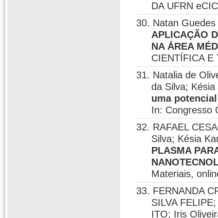
DA UFRN eCICT
30. Natan Guedes d
APLICAÇÃO D
NA ÁREA MÉD
CIENTÍFICA E
31. Natalia de Oliv
da Silva; Késia
uma potencial
In: Congresso 
32. RAFAEL CESAR L
Silva; Késia Ka
PLASMA PARA
NANOTECNO
Materiais, onli
33. FERNANDA C
SILVA FELIPE
ITO; Iris Olivei