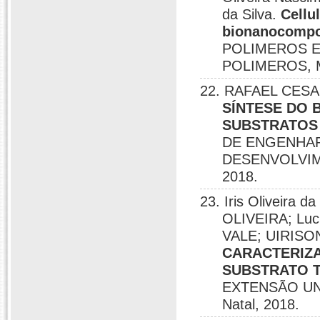
da Silva.
Cellu
bionanocompo
POLIMEROS E
POLIMEROS, Ma
22. RAFAEL CESAR 
SÍNTESE DO
SUBSTRATOS 
DE ENGENHARI
DESENVOLVIM
2018.
23. Iris Oliveir
OLIVEIRA; Luc
VALE; UIRIS
CARACTERIZ
SUBSTRATO T
EXTENSÃO UNI
Natal, 2018.