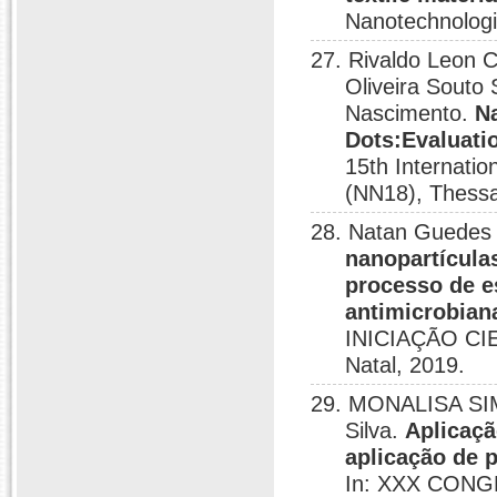
Nanotechnologi
27. Rivaldo Leon C
Oliveira Souto S
Nascimento.
N
Dots:Evaluatio
15th Internati
(NN18), Thessa
28. Natan Guedes d
nanopartícula
processo de e
antimicrobian
INICIAÇÃO CI
Natal, 2019.
29. MONALISA SI
Silva.
Aplicaçã
aplicação de p
In: XXX CON