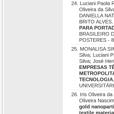
24. Luciani Paol
Oliveira da S
DANIELLA NA
BRITO ALVES
PARA PORTAD
BRASILEIRO 
POSTERES - 8o
25. MONALISA SI
Silva; Luciani 
Silva; José Her
EMPRESAS TÊ
METROPOLITA
TECNOLOGIA
UNIVERSITÁRIA
26. Iris Oliveira 
Oliveira Nascim
gold nanoparti
textile materia