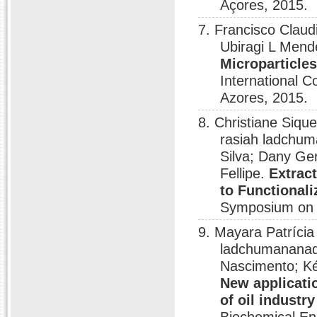
Açores, 2015.
7. Francisco Clau
Ubiragi L Mende
Microparticles
International C
Azores, 2015.
8. Christiane Siqu
rasiah ladchuma
Silva; Dany Ger
Fellipe.
Extrac
to Functionali
Symposium on S
9. Mayara Patrícia
ladchumananadas
Nascimento; Kés
New applicatio
of oil industry