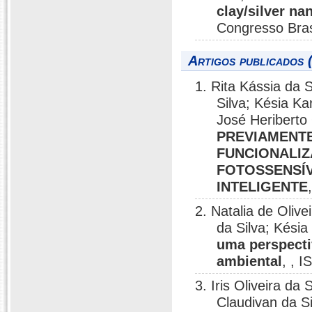
clay/silver na
Congresso Brasi
Artigos publicados 
1. Rita Kássia da S
Silva; Késia Ka
José Heriberto
PREVIAMENTE
FUNCIONALI
FOTOSSENSÍV
INTELIGENTE
2. Natalia de Olive
da Silva; Késia
uma perspecti
ambiental
, , 
3. Iris Oliveira d
Claudivan da Si