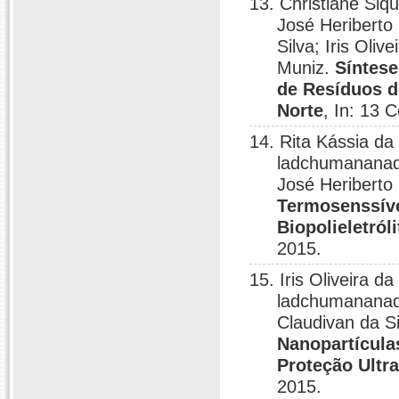
13. Christiane Si
José Heriberto 
Silva; Iris Oliv
Muniz.
Síntese
de Resíduos d
Norte
, In: 13 
14. Rita Kássia da
ladchumananadas
José Heriberto
Termosenssíve
Biopolieletróli
2015.
15. Iris Oliveira da 
ladchumananada
Claudivan da S
Nanopartícula
Proteção Ultra
2015.