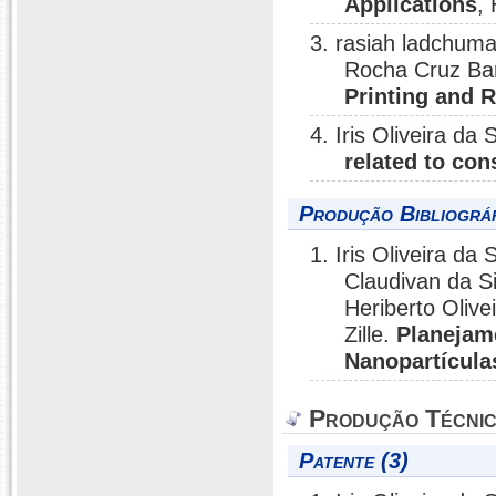
Applications
,
3. rasiah ladchuma
Rocha Cruz B
Printing and 
4. Iris Oliveira d
related to co
Produção Bibliográf
1. Iris Oliveira d
Claudivan da Si
Heriberto Oliv
Zille.
Planejam
Nanopartícula
Produção Técni
Patente (3)