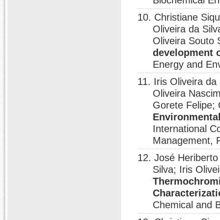
Biochemical Eng
10. Christiane Siq
Oliveira da Sil
Oliveira Souto 
development of
Energy and Env
11. Iris Oliveira 
Oliveira Nascim
Gorete Felipe;
Environmental
International 
Management, P
12. José Heriberto
Silva; Iris Oliv
Thermochromi
Characterizat
Chemical and B