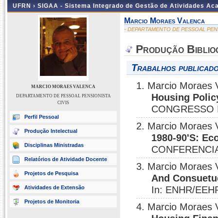
UFRN ›
SIGAA - Sistema Integrado de Gestão de Atividades A
Marcio Moraes Valenca
- DEPARTAMENTO DE PESSOAL PENS
Produção Biblio
Trabalhos publicado
1. Marcio Moraes 
MARCIO MORAES VALENCA
Housing Polic
DEPARTAMENTO DE PESSOAL PENSIONISTA
CIVIS
CONGRESSO DO 
Perfil Pessoal
2. Marcio Moraes 
Produção Intelectual
1980-90'S: Ec
Disciplinas Ministradas
CONFERENCIA 
Relatórios de Atividade Docente
3. Marcio Moraes 
Projetos de Pesquisa
And Consuetud
Atividades de Extensão
In: ENHR/EEH
Projetos de Monitoria
4. Marcio Moraes 