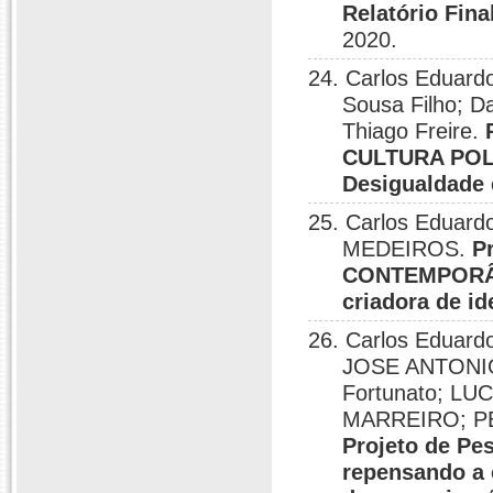
Relatório Fin
2020.
24. Carlos Eduardo
Sousa Filho; 
Thiago Freire.
CULTURA POL
Desigualdade 
25. Carlos Eduar
MEDEIROS.
P
CONTEMPORÂN
criadora de id
26. Carlos Eduard
JOSE ANTONIO 
Fortunato; L
MARREIRO; PED
Projeto de P
repensando a c