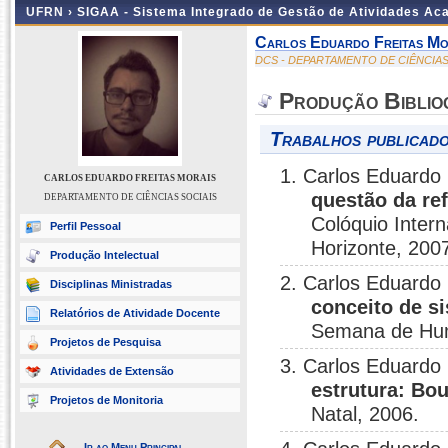
UFRN ›
SIGAA - Sistema Integrado de Gestão de Atividades A
Carlos Eduardo Freitas Mo
DCS - DEPARTAMENTO DE CIÊNCIAS
Produção Biblio
Trabalhos publicado
1. Carlos Eduardo 
CARLOS EDUARDO FREITAS MORAIS
questão da ref
DEPARTAMENTO DE CIÊNCIAS SOCIAIS
Colóquio Intern
Perfil Pessoal
Horizonte, 200
Produção Intelectual
2. Carlos Eduardo 
Disciplinas Ministradas
conceito de s
Relatórios de Atividade Docente
Semana de Hum
Projetos de Pesquisa
3. Carlos Eduardo 
Atividades de Extensão
estrutura: Bo
Projetos de Monitoria
Natal, 2006.
Ir ao Menu Principal