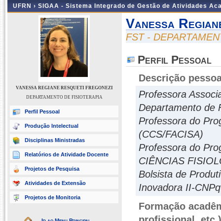
UFRN ›
SIGAA - Sistema Integrado de Gestão de Atividades A
Vanessa Regian
FST - DEPARTAMEN
Perfil Pessoal
Descrição pessoa
VANESSA REGIANE RESQUETI FREGONEZI
Professora Associ
DEPARTAMENTO DE FISIOTERAPIA
Departamento de F
Perfil Pessoal
Professora do Pr
Produção Intelectual
(CCS/FACISA)
Disciplinas Ministradas
Professora do P
Relatórios de Atividade Docente
CIÊNCIAS FISIOL
Projetos de Pesquisa
Bolsista de Produ
Atividades de Extensão
Inovadora II-CNPq
Projetos de Monitoria
Formação acadêmi
profissional, etc.
Ir ao Menu Principal