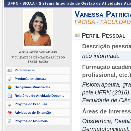
UFRN ›
SIGAA - Sistema Integrado de Gestão de Atividades A
Vanessa Patríc
FACISA - FACULDAD
Perfil Pessoal
Descrição pessoa
Vanessa Patrícia Soares de Sousa
não informada
FACULDADE DE CIÊNCIAS DA SAÚDE DO
TRAIRI - FACISA
Formação acadêmi
Perfil Pessoal
profissional, etc.
Produção Intelectual
Fisioterapeuta, g
Disciplinas Ministradas
pela UFRN (2016). 
Relatórios de Atividade Docente
Faculdade de Ciên
Projetos de Pesquisa
Áreas de Interes
Atividades de Extensão
Obstetrícia, Reabil
Projetos de Monitoria
Dermatofuncional