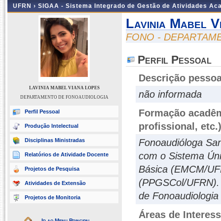
UFRN ›
SIGAA - Sistema Integrado de Gestão de Atividades A
Lavinia Mabel V
FONO - DEPARTAM
Perfil Pessoal
Descrição pessoa
LAVINIA MABEL VIANA LOPES
não informada
DEPARTAMENTO DE FONOAUDIOLOGIA
Formação acadêmi
Perfil Pessoal
profissional, etc.
Produção Intelectual
Disciplinas Ministradas
Fonoaudióloga Sani
com o Sistema Úni
Relatórios de Atividade Docente
Básica (EMCM/UFR
Projetos de Pesquisa
(PPGSCol/UFRN). A
Atividades de Extensão
de Fonoaudiologia
Projetos de Monitoria
Áreas de Interes
Ir ao Menu Principal