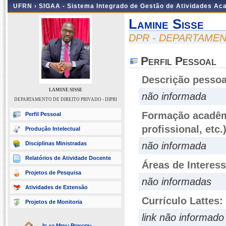
UFRN ›
SIGAA - Sistema Integrado de Gestão de Atividades A
Lamine Sisse
DPR - DEPARTAMENT
Perfil Pessoal
Descrição pessoa
LAMINE SISSE
não informada
DEPARTAMENTO DE DIREITO PRIVADO - DIPRI
Formação acadêmi
Perfil Pessoal
profissional, etc.
Produção Intelectual
Disciplinas Ministradas
não informada
Relatórios de Atividade Docente
Áreas de Interes
Projetos de Pesquisa
não informadas
Atividades de Extensão
Currículo Lattes:
Projetos de Monitoria
link não informado
Ir ao Menu Principal