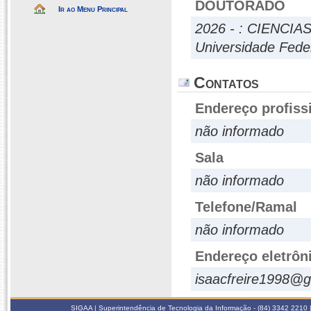
DOUTORADO
Ir ao Menu Principal
2026 - : CIENCI
Universidade Fede
Contatos
Endereço profiss
não informado
Sala
não informado
Telefone/Ramal
não informado
Endereço eletrôn
isaacfreire1998@
SIGAA | Superintendência de Tecnologia da Informação - (84) 3342 2210 