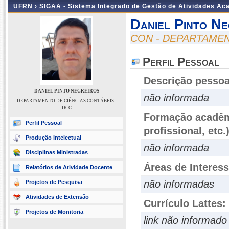
UFRN ›
SIGAA - Sistema Integrado de Gestão de Atividades A
Daniel Pinto Ne
CON - DEPARTAMEN
Perfil Pessoal
Descrição pessoa
DANIEL PINTO NEGREIROS
não informada
DEPARTAMENTO DE CIÊNCIAS CONTÁBEIS -
DCC
Formação acadêmi
Perfil Pessoal
profissional, etc.
Produção Intelectual
não informada
Disciplinas Ministradas
Áreas de Interes
Relatórios de Atividade Docente
não informadas
Projetos de Pesquisa
Atividades de Extensão
Currículo Lattes:
Projetos de Monitoria
link não informado