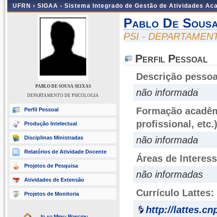
UFRN ›
SIGAA - Sistema Integrado de Gestão de Atividades A
Pablo De Sousa
PSI - DEPARTAMEN
Perfil Pessoal
Descrição pessoa
PABLO DE SOUSA SEIXAS
não informada
DEPARTAMENTO DE PSICOLOGIA
Formação acadêmi
Perfil Pessoal
profissional, etc.
Produção Intelectual
Disciplinas Ministradas
não informada
Relatórios de Atividade Docente
Áreas de Interes
Projetos de Pesquisa
não informadas
Atividades de Extensão
Currículo Lattes:
Projetos de Monitoria
http://lattes.c
Ir ao Menu Principal