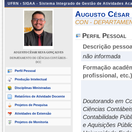
UFRN ›
SIGAA - Sistema Integrado de Gestão de Atividades A
Augusto César 
CON - DEPARTAMEN
Perfil Pessoal
Descrição pessoa
AUGUSTO CÉSAR SILVA GONÇALVES
não informada
DEPARTAMENTO DE CIÊNCIAS CONTÁBEIS -
DCC
Formação acadêmi
Perfil Pessoal
profissional, etc.
Produção Intelectual
Disciplinas Ministradas
Relatórios de Atividade Docente
Doutorando em Co
Projetos de Pesquisa
Ciências Contábe
Atividades de Extensão
Contabilidade Púb
Projetos de Monitoria
e Aquisições Públi