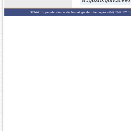
augusto.goncalves
SIGAA | Superintendência de Tecnologia da Informação - (84) 3342 2210 