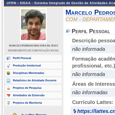
UFRN ›
SIGAA - Sistema Integrado de Gestão de Atividades A
Marcelo Pedro
COM - DEPARTAME
Perfil Pessoal
Descrição pessoa
MARCELO PEDROSO HOLANDA DE JESUS
não informada
DEPARTAMENTO DE COMUNICAÇÃO SOCIAL
Formação acadêmi
Perfil Pessoal
profissional, etc.
Produção Intelectual
Disciplinas Ministradas
não informada
Relatórios de Atividade Docente
Áreas de Interes
Projetos de Pesquisa
não informadas
Atividades de Extensão
Currículo Lattes:
Projetos de Monitoria
https://lattes.
Ir ao Menu Principal