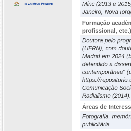
Minc (2013 e 2015)
Ir ao Menu Principal
Janeiro, Nova Iorq
Formação acadêmi
profissional, etc.
Doutora pelo pro
(UFRN), com dout
Madrid em 2024 (b
defendido a disser
contemporânea" (p
https://repositori
Comunicação Soci
Radialismo (2014).
Áreas de Interes
Fotografia, memóri
publicitária.