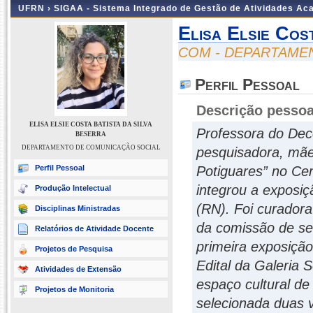
UFRN ›
SIGAA - Sistema Integrado de Gestão de Atividades A
Elisa Elsie Cos
COM - DEPARTAME
Perfil Pessoal
Descrição pessoa
ELISA ELSIE COSTA BATISTA DA SILVA
Professora do Deco
BESERRA
DEPARTAMENTO DE COMUNICAÇÃO SOCIAL
pesquisadora, mãe
Perfil Pessoal
Potiguares” no Ce
integrou a exposiç
Produção Intelectual
(RN). Foi curador
Disciplinas Ministradas
da comissão de se
Relatórios de Atividade Docente
primeira exposição 
Projetos de Pesquisa
Edital da Galeria 
Atividades de Extensão
espaço cultural de 
Projetos de Monitoria
selecionada duas v