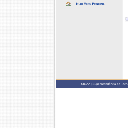
Ir ao Menu Principal
SIGAA | Superintendência de Tecno