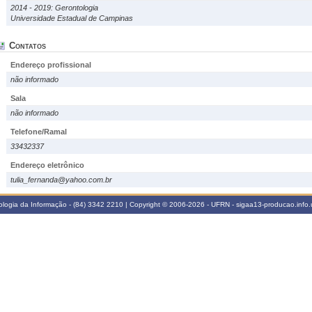
2014 - 2019: Gerontologia
Universidade Estadual de Campinas
Contatos
Endereço profissional
não informado
Sala
não informado
Telefone/Ramal
33432337
Endereço eletrônico
tulia_fernanda@yahoo.com.br
logia da Informação - (84) 3342 2210 | Copyright © 2006-2026 - UFRN - sigaa13-producao.info.