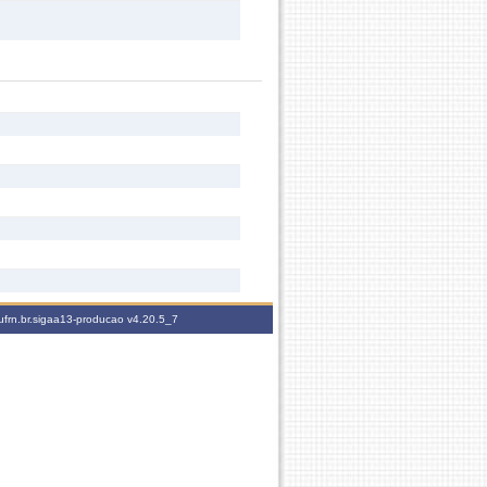
ufrn.br.sigaa13-producao
v4.20.5_7