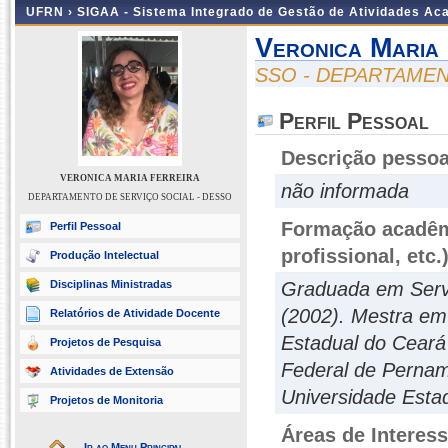
UFRN ›
SIGAA - Sistema Integrado de Gestão de Atividades A
Veronica Maria
SSO - DEPARTAMEN
Perfil Pessoal
Descrição pessoa
VERONICA MARIA FERREIRA
não informada
DEPARTAMENTO DE SERVIÇO SOCIAL - DESSO
Formação acadêmi
Perfil Pessoal
profissional, etc.
Produção Intelectual
Disciplinas Ministradas
Graduada em Servi
(2002). Mestra em 
Relatórios de Atividade Docente
Estadual do Ceará
Projetos de Pesquisa
Federal de Pernam
Atividades de Extensão
Universidade Esta
Projetos de Monitoria
Áreas de Interes
Ir ao Menu Principal