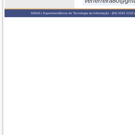
verferreira80@gma
SIGAA | Superintendência de Tecnologia da Informação - (84) 3342 2210 