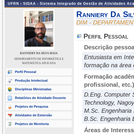
UFRN ›
SIGAA - Sistema Integrado de Gestão de Atividades A
Ranniery Da Sil
DIM - DEPARTAMEN
Perfil Pessoal
Descrição pessoa
RANNIERY DA SILVA MAIA
Entusiasta em Inte
DEPARTAMENTO DE INFORMÁTICA E
MATEMÁTICA APLICADA
formação na área 
Perfil Pessoal
Formação acadêmi
Produção Intelectual
profissional, etc.
Disciplinas Ministradas
D.Eng. Computer S
Relatórios de Atividade Docente
Technology, Nagoy
Projetos de Pesquisa
M.Sc. Engenharia E
Atividades de Extensão
B.Sc. Engenharia E
Projetos de Monitoria
Áreas de Interes