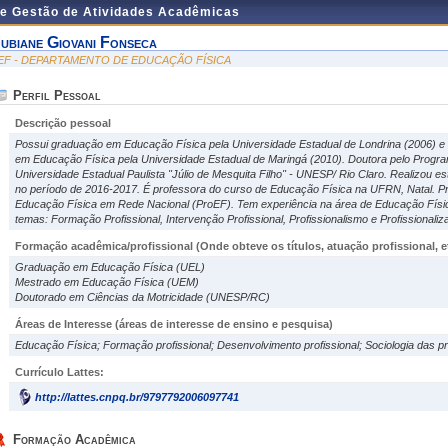
de Gestão de Atividades Acadêmicas
ubiane Giovani Fonseca
EF - DEPARTAMENTO DE EDUCAÇÃO FÍSICA
Perfil Pessoal
Descrição pessoal
Possui graduação em Educação Física pela Universidade Estadual de Londrina (2006)
em Educação Física pela Universidade Estadual de Maringá (2010). Doutora pelo Progra
Universidade Estadual Paulista "Júlio de Mesquita Filho" - UNESP/ Rio Claro. Realizou est
no período de 2016-2017. É professora do curso de Educação Física na UFRN, Natal. Pr
Educação Física em Rede Nacional (ProEF). Tem experiência na área de Educação Físic
temas: Formação Profissional, Intervenção Profissional, Profissionalismo e Profissionali
Formação acadêmica/profissional (Onde obteve os títulos, atuação profissional, et
Graduação em Educação Física (UEL)
Mestrado em Educação Física (UEM)
Doutorado em Ciências da Motricidade (UNESP/RC)
Áreas de Interesse
(áreas de interesse de ensino e pesquisa)
Educação Física; Formação profissional; Desenvolvimento profissional; Sociologia das pr
Currículo Lattes:
http://lattes.cnpq.br/9797792006097741
Formação Acadêmica