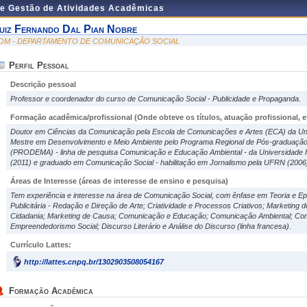
de Gestão de Atividades Acadêmicas
uiz Fernando Dal Pian Nobre
OM - DEPARTAMENTO DE COMUNICAÇÃO SOCIAL
Perfil Pessoal
Descrição pessoal
Professor e coordenador do curso de Comunicação Social - Publicidade e Propaganda.
Formação acadêmica/profissional (Onde obteve os títulos, atuação profissional, et
Doutor em Ciências da Comunicação pela Escola de Comunicações e Artes (ECA) da Uni
Mestre em Desenvolvimento e Meio Ambiente pelo Programa Regional de Pós-graduaçã
(PRODEMA) - linha de pesquisa Comunicação e Educação Ambiental - da Universidade 
(2011) e graduado em Comunicação Social - habilitação em Jornalismo pela UFRN (2006
Áreas de Interesse
(áreas de interesse de ensino e pesquisa)
Tem experiência e interesse na área de Comunicação Social, com ênfase em Teoria e E
Publicitária - Redação e Direção de Arte; Criatividade e Processos Criativos; Marketing 
Cidadania; Marketing de Causa; Comunicação e Educação; Comunicação Ambiental; Com
Empreendedorismo Social; Discurso Literário e Análise do Discurso (linha francesa).
Currículo Lattes:
http://lattes.cnpq.br/1302903508054167
Formação Acadêmica