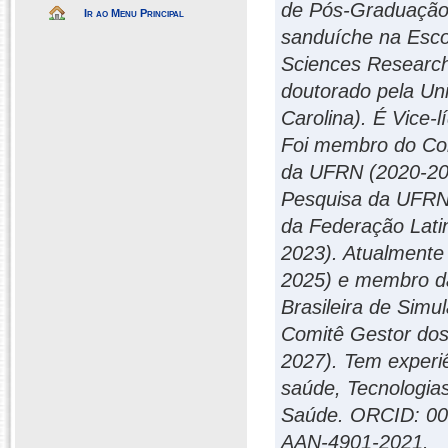
de Pós-Graduação
Ir ao Menu Principal
sanduíche na Esco
Sciences Research
doutorado pela Un
Carolina). É Vice-
Foi membro do Comi
da UFRN (2020-20
Pesquisa da UFRN.
da Federação Lati
2023). Atualment
2025) e membro da
Brasileira de Sim
Comitê Gestor do
2027). Tem experiê
saúde, Tecnologia
Saúde. ORCID: 00
AAN-4901-2021.