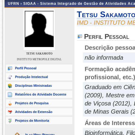
UFRN ›
SIGAA - Sistema Integrado de Gestão de Atividades A
Tetsu Sakamot
IMD - INSTITUTO 
Perfil Pessoal
Descrição pessoa
TETSU SAKAMOTO
não informada
INSTITUTO METROPOLE DIGITAL
Formação acadêmi
Perfil Pessoal
profissional, etc.
Produção Intelectual
Disciplinas Ministradas
Graduado em Ciênc
(2009), Mestre em
Relatórios de Atividade Docente
de Viçosa (2012), 
Projetos de Pesquisa
de Minas Gerais (
Atividades de Extensão
Projetos de Monitoria
Áreas de Interes
Bioinformática, Fil
Ir ao Menu Principal