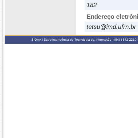
182
Endereço eletrôn
tetsu@imd.ufrn.br
SIGAA | Superintendência de Tecnologia da Informação - (84) 3342 2210 