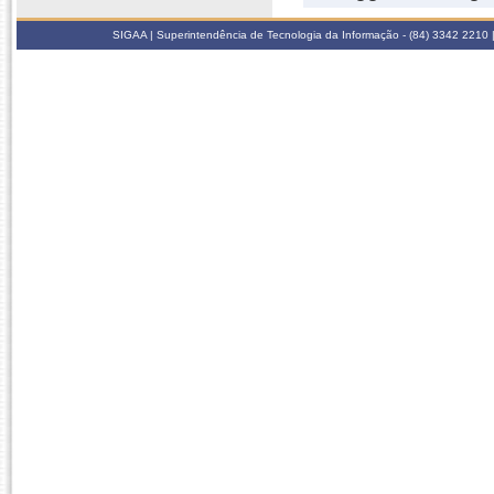
SIGAA | Superintendência de Tecnologia da Informação - (84) 3342 2210 