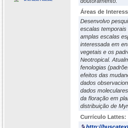
doutoramento.
Áreas de Interes
Desenvolvo pesqui
escalas temporais 
amplas escalas esp
interessada em en
vegetais e os pad
Neotropical. Atua
fenologias (padrõe
efeitos das mudan
dados observaciona
dados moleculares 
da floração em pla
distribuição de Myr
Currículo Lattes:
http://buscatex