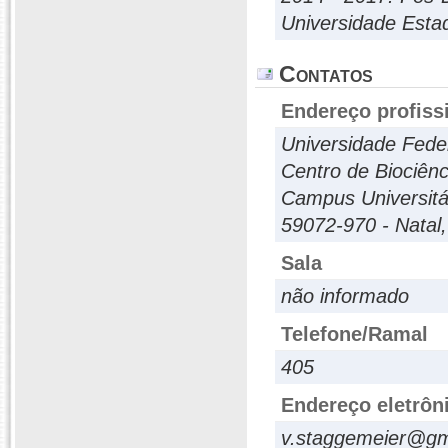
Universidade Estad
Contatos
Endereço profiss
Universidade Fede
Centro de Biociên
Campus Universitá
59072-970 - Natal,
Sala
não informado
Telefone/Ramal
405
Endereço eletrôn
v.staggemeier@gm