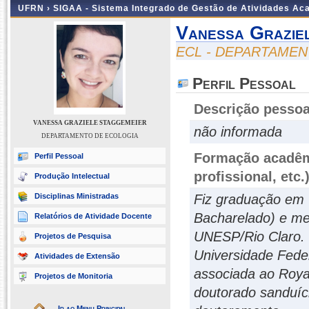
UFRN ›
SIGAA - Sistema Integrado de Gestão de Atividades A
Vanessa Grazie
ECL - DEPARTAME
Perfil Pessoal
Descrição pessoa
VANESSA GRAZIELE STAGGEMEIER
não informada
DEPARTAMENTO DE ECOLOGIA
Formação acadêmi
Perfil Pessoal
profissional, etc.
Produção Intelectual
Disciplinas Ministradas
Fiz graduação em C
Bacharelado) e me
Relatórios de Atividade Docente
UNESP/Rio Claro. 
Projetos de Pesquisa
Universidade Fede
Atividades de Extensão
associada ao Roya
Projetos de Monitoria
doutorado sanduí
Ir ao Menu Principal