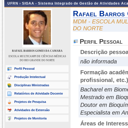
UFRN ›
SIGAA - Sistema Integrado de Gestão de Atividades A
Rafael Barros
MDM - ESCOLA MUL
DO NORTE
Perfil Pessoal
Descrição pessoa
RAFAEL BARROS GOMES DA CAMARA
ESCOLA MULTICAMPI DE CIÊNCIAS MÉDICAS
não informada
DO RIO GRANDE DO NORTE
Perfil Pessoal
Formação acadêmi
Produção Intelectual
profissional, etc.
Disciplinas Ministradas
Bacharel em Biome
Relatórios de Atividade Docente
Mestrado em Bioq
Projetos de Pesquisa
Doutor em Bioquí
Atividades de Extensão
Especialista em An
Projetos de Monitoria
Áreas de Interes