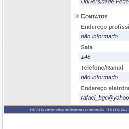
Universidade Fede
Contatos
Endereço profiss
não informado
Sala
148
Telefone/Ramal
não informado
Endereço eletrôn
rafael_bgc@yahoo
SIGAA | Superintendência de Tecnologia da Informação - (84) 3342 2210 