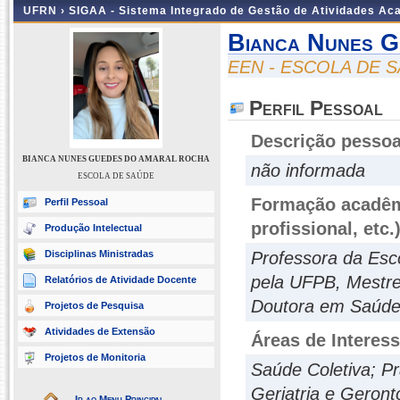
UFRN ›
SIGAA - Sistema Integrado de Gestão de Atividades A
Bianca Nunes 
EEN - ESCOLA DE 
Perfil Pessoal
Descrição pessoa
BIANCA NUNES GUEDES DO AMARAL ROCHA
não informada
ESCOLA DE SAÚDE
Formação acadêmi
Perfil Pessoal
profissional, etc.
Produção Intelectual
Disciplinas Ministradas
Professora da Esc
pela UFPB, Mestr
Relatórios de Atividade Docente
Doutora em Saúde
Projetos de Pesquisa
Atividades de Extensão
Áreas de Interes
Projetos de Monitoria
Saúde Coletiva; P
Geriatria e Geron
Ir ao Menu Principal