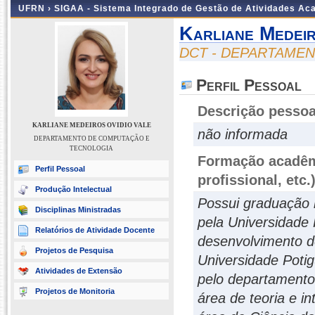
UFRN ›
SIGAA - Sistema Integrado de Gestão de Atividades A
Karliane Medeir
DCT - DEPARTAME
Perfil Pessoal
Descrição pessoa
KARLIANE MEDEIROS OVIDIO VALE
não informada
DEPARTAMENTO DE COMPUTAÇÃO E
TECNOLOGIA
Formação acadêmi
Perfil Pessoal
profissional, etc.
Produção Intelectual
Possui graduação 
Disciplinas Ministradas
pela Universidade 
Relatórios de Atividade Docente
desenvolvimento d
Projetos de Pesquisa
Universidade Poti
Atividades de Extensão
pelo departamento
Projetos de Monitoria
área de teoria e i