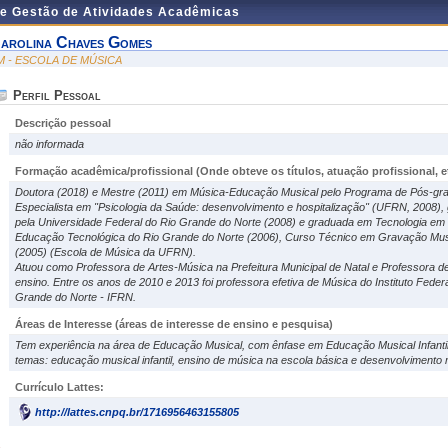
de Gestão de Atividades Acadêmicas
arolina Chaves Gomes
M - ESCOLA DE MÚSICA
Perfil Pessoal
Descrição pessoal
não informada
Formação acadêmica/profissional (Onde obteve os títulos, atuação profissional, et
Doutora (2018) e Mestre (2011) em Música-Educação Musical pelo Programa de Pós-g
Especialista em "Psicologia da Saúde: desenvolvimento e hospitalização" (UFRN, 2008),
pela Universidade Federal do Rio Grande do Norte (2008) e graduada em Tecnologia em 
Educação Tecnológica do Rio Grande do Norte (2006), Curso Técnico em Gravação Mus
(2005) (Escola de Música da UFRN).
Atuou como Professora de Artes-Música na Prefeitura Municipal de Natal e Professora d
ensino. Entre os anos de 2010 e 2013 foi professora efetiva de Música do Instituto Fede
Grande do Norte - IFRN.
Áreas de Interesse
(áreas de interesse de ensino e pesquisa)
Tem experiência na área de Educação Musical, com ênfase em Educação Musical Infantil
temas: educação musical infantil, ensino de música na escola básica e desenvolvimento mu
Currículo Lattes:
http://lattes.cnpq.br/1716956463155805