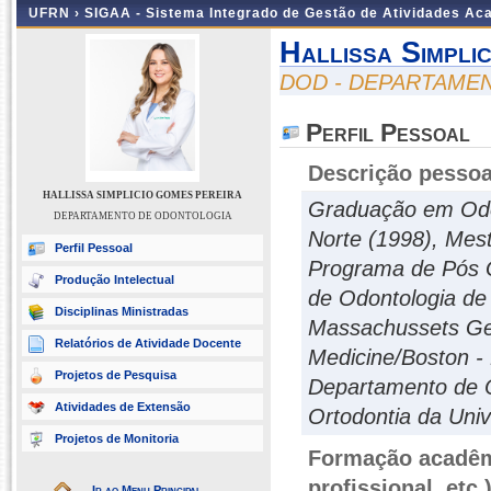
UFRN ›
SIGAA - Sistema Integrado de Gestão de Atividades A
Hallissa Simpli
DOD - DEPARTAME
Perfil Pessoal
Descrição pessoa
HALLISSA SIMPLICIO GOMES PEREIRA
Graduação em Odon
DEPARTAMENTO DE ODONTOLOGIA
Norte (1998), Mes
Perfil Pessoal
Programa de Pós 
Produção Intelectual
de Odontologia de
Disciplinas Ministradas
Massachussets Gen
Relatórios de Atividade Docente
Medicine/Boston -
Projetos de Pesquisa
Departamento de Od
Atividades de Extensão
Ortodontia da Uni
Projetos de Monitoria
Formação acadêmi
profissional, etc.
Ir ao Menu Principal