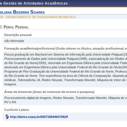
de Gestão de Atividades Acadêmicas
eliana Bezerra Soares
EB - DEPARTAMENTO DE ENGENHARIA BIOMEDICA
Perfil Pessoal
Descrição pessoal
não informada
Formação acadêmica/profissional (Onde obteve os títulos, atuação profissional, et
Possui graduação em Bacharel em Sistema de Informação pela Universidade Potiguar(1
Processamento de Dados pela Universidade Potiguar(1998), especialização em Redes d
do Rio Grande do Norte(2000), mestrado em Engenharia Elétrica pela Universidade Fede
doutorado em Engenharia Elétrica pela Universidade Federal do Rio Grande do Norte(20
Programa de Pós-Graduação da Universidade Federal do Rio Grande do Norte, Professo
do Rio Grande do Norte. Tem experiência na área de Ciência da Computação. Atuando p
médicas, Telemedicina, IA, Redes Neurais, Transformada Wavelet, Máquina de Vetor de 
Imagens.
Áreas de Interesse
(áreas de interesse de ensino e pesquisa)
Processamento digital de imagens, Redes Neurais, Transformada Wavelet, Máquina de v
RV e RA
Currículo Lattes:
http://lattes.cnpq.br/5057165446370629