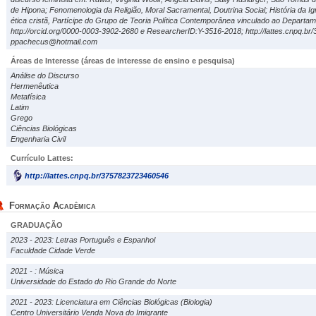
de Hipona; Fenomenologia da Religião, Moral Sacramental, Doutrina Social; História da Igre
ética cristã, Partícipe do Grupo de Teoria Política Contemporânea vinculado ao Departam
http://orcid.org/0000-0003-3902-2680 e ResearcherID:Y-3516-2018; http://lattes.cnpq.br
ppachecus@hotmail.com
Áreas de Interesse
(áreas de interesse de ensino e pesquisa)
Análise do Discurso
Hermenêutica
Metafísica
Latim
Grego
Ciências Biológicas
Engenharia Civil
Currículo Lattes:
http://lattes.cnpq.br/3757823723460546
Formação Acadêmica
GRADUAÇÃO
2023 - 2023: Letras Português e Espanhol
Faculdade Cidade Verde
2021 - : Música
Universidade do Estado do Rio Grande do Norte
2021 - 2023: Licenciatura em Ciências Biológicas (Biologia)
Centro Universitário Venda Nova do Imigrante