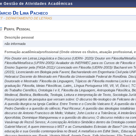
de Gestão de Atividades Acadêmicas
arcio De Lima Pacheco
ET - DEPARTAMENTO DE LETRAS
Perfil Pessoal
Descrição pessoal
não informada
Formação acadêmica/profissional (Onde obteve os títulos, atuação profissional, et
Pós-Doutor em Letras,Linguística e Discurso (UERN- 2020)/ Doutor em Filosofia/Metaf
Filosofia/Metafísica (UFRN-2005)/ Avaliador do INEP/MEC para os Cursos de Filosofia e 
Ensino Superior pela (FASA-2011)/ Licenciado em Filosofia (UERN-2003)/ Bacharel em T
(2015); Licenciando em Biologia pela Faveni; Bacharelando em Engenharia Civil pela UNP.
Hebraico/ Docente do Mestrado em Filosofia da Universidade Federal de Rondônia. Discip
Doutorado e Mestrado: Filosofia da Linguagem, Tópicos de Filosofia moderna Locke e os 
graduação: Filosofia, Ideias Filosóficas, Latim,, Língua Portuguesa VIII, VII, VI, Ética I, T
do Trabalho Científico, Ontologia I e II, Filosofia da Linguagem, Antropologia Filosófica, Bi
Medieval, Bioética, Biofilosofia, Teologia, Leitura e interpretação de Texto, Sociologia Jur
Possui projetos de pesquisa que versam sobre: O discurso filo-teologico de Feliciano de N
A questão liturgica na Igreja Católica: Entre Trento e o Concílio Vaticano II; A questão da 
Pedro Damião e a questão do silêncio; Paul Ricoeur; A questão das ideologias totalitárias
discurso de Antonio Francisco de Mello; Voltaire; John Locke e a Tolerância; A intolerânci
Aporofobia; Dominique Maingueneau e a questão do discurso; O discurso médico na co
Vasárnap de Rezsõ Seress; A concepção Artístico-Simbólico dentro da Ontologia contem
Gabriel Marcel; A quem interessa o MST e as Comunidades Eclesiais de Base? Um reduto p
educação e sua Gestão contemporânia no Brasil; A metafísica em Edhit Stein,; Educaçã
discurso feminista em: Rawls, Virginia Woolf, Angela Davis, Sally Haslarger; São Tomás 