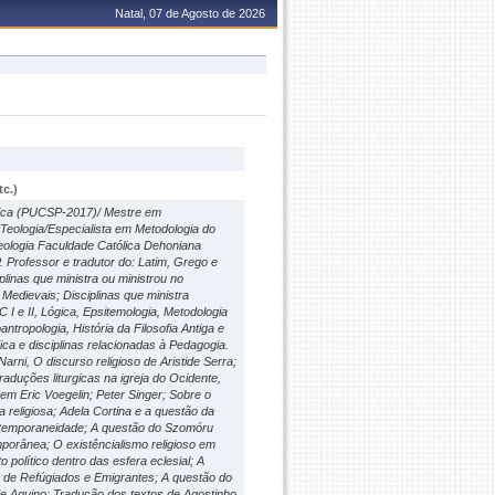
Natal, 07 de Agosto de 2026
c.)
ísica (PUCSP-2017)/ Mestre em
Teologia/Especialista em Metodologia do
eologia Faculdade Católica Dehoniana
 Professor e tradutor do: Latim, Grego e
linas que ministra ou ministrou no
Medievais; Disciplinas que ministra
CC I e II, Lógica, Epsitemologia, Metodologia
oantropologia, História da Filosofia Antiga e
ídica e disciplinas relacionadas à Pedagogia.
arni, O discurso religioso de Aristide Serra;
traduções liturgicas na igreja do Ocidente,
 em Eric Voegelin; Peter Singer; Sobre o
a religiosa; Adela Cortina e a questão da
ntemporaneidade; A questão do Szomóru
porânea; O existêncialismo religioso em
olítico dentro das esfera eclesial; A
o de Refúgiados e Emigrantes; A questão do
de Aquino; Tradução dos textos de Agostinho