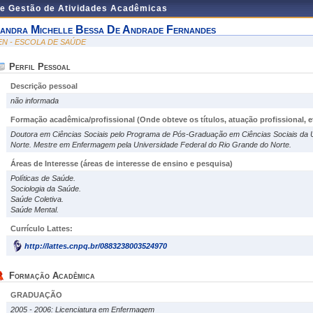
de Gestão de Atividades Acadêmicas
andra Michelle Bessa De Andrade Fernandes
EN - ESCOLA DE SAÚDE
Perfil Pessoal
Descrição pessoal
não informada
Formação acadêmica/profissional (Onde obteve os títulos, atuação profissional, et
Doutora em Ciências Sociais pelo Programa de Pós-Graduação em Ciências Sociais da 
Norte. Mestre em Enfermagem pela Universidade Federal do Rio Grande do Norte.
Áreas de Interesse
(áreas de interesse de ensino e pesquisa)
Políticas de Saúde.
Sociologia da Saúde.
Saúde Coletiva.
Saúde Mental.
Currículo Lattes:
http://lattes.cnpq.br/0883238003524970
Formação Acadêmica
GRADUAÇÃO
2005 - 2006: Licenciatura em Enfermagem