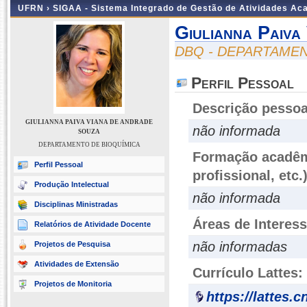
UFRN ›
SIGAA - Sistema Integrado de Gestão de Atividades A
Giulianna Paiv
DBQ - DEPARTAMEN
Perfil Pessoal
Descrição pessoa
GIULIANNA PAIVA VIANA DE ANDRADE
não informada
SOUZA
DEPARTAMENTO DE BIOQUÍMICA
Formação acadêmi
Perfil Pessoal
profissional, etc.
Produção Intelectual
não informada
Disciplinas Ministradas
Áreas de Interes
Relatórios de Atividade Docente
não informadas
Projetos de Pesquisa
Atividades de Extensão
Currículo Lattes:
Projetos de Monitoria
https://lattes.