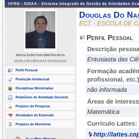
UFRN ›
SIGAA - Sistema Integrado de Gestão de Atividades A
Douglas Do Nas
ECT - ESCOLA DE 
Perfil Pessoal
Descrição pessoa
DOUGLAS DO NASCIMENTO SILVA
Entusiasta das Ci
ESCOLA DE CIÊNCIAS E TECNOLOGIA
Formação acadêmi
Perfil Pessoal
profissional, etc.
Produção Intelectual
Disciplinas Ministradas
não informada
Relatórios de Atividade Docente
Áreas de Interes
Projetos de Pesquisa
Matemática
Atividades de Extensão
Currículo Lattes:
Projetos de Monitoria
http://lattes.c
Ir ao Menu Principal