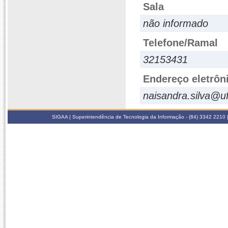
Sala
não informado
Telefone/Ramal
32153431
Endereço eletrôn
naisandra.silva@uf
SIGAA | Superintendência de Tecnologia da Informação - (84) 3342 2210 