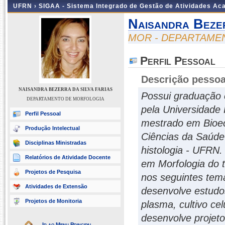
UFRN ›
SIGAA - Sistema Integrado de Gestão de Atividades A
Naisandra Beze
MOR - DEPARTAME
Perfil Pessoal
Descrição pessoa
NAISANDRA BEZERRA DA SILVA FARIAS
Possui graduação e
DEPARTAMENTO DE MORFOLOGIA
pela Universidade
Perfil Pessoal
mestrado em Bioec
Produção Intelectual
Ciências da Saúde 
Disciplinas Ministradas
histologia - UFRN.
Relatórios de Atividade Docente
em Morfologia do t
Projetos de Pesquisa
nos seguintes tema
Atividades de Extensão
desenvolve estudos
Projetos de Monitoria
plasma, cultivo ce
desenvolve projet
Ir ao Menu Principal