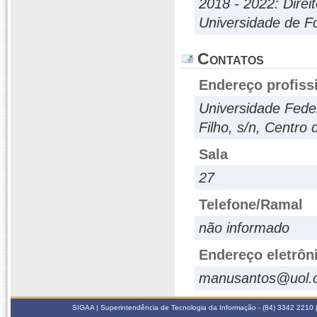
2018 - 2022: Direit
Universidade de F
Contatos
Endereço profiss
Universidade Fede
Filho, s/n, Centro 
Sala
27
Telefone/Ramal
não informado
Endereço eletrôn
manusantos@uol.
SIGAA | Superintendência de Tecnologia da Informação - (84) 3342 2210 