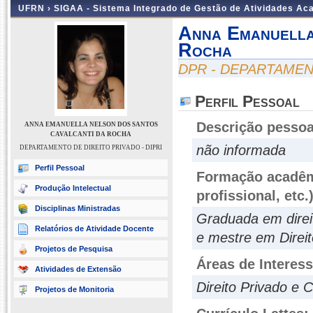
UFRN ›
SIGAA - Sistema Integrado de Gestão de Atividades A
Anna Emanuella
Rocha
DPR - DEPARTAMENT
Perfil Pessoal
Descrição pessoa
ANNA EMANUELLA NELSON DOS SANTOS
CAVALCANTI DA ROCHA
não informada
DEPARTAMENTO DE DIREITO PRIVADO - DIPRI
Perfil Pessoal
Formação acadêmi
Produção Intelectual
profissional, etc.
Disciplinas Ministradas
Graduada em direi
Relatórios de Atividade Docente
e mestre em Direi
Projetos de Pesquisa
Áreas de Interes
Atividades de Extensão
Direito Privado e C
Projetos de Monitoria