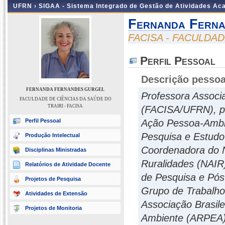
UFRN ›
SIGAA - Sistema Integrado de Gestão de Atividades A
Fernanda Fern
FACISA - FACULDAD
Perfil Pessoal
Descrição pessoa
FERNANDA FERNANDES GURGEL
Professora Associ
FACULDADE DE CIÊNCIAS DA SAÚDE DO
TRAIRI - FACISA
(FACISA/UFRN), pe
Perfil Pessoal
Ação Pessoa-Ambie
Pesquisa e Estud
Produção Intelectual
Coordenadora do N
Disciplinas Ministradas
Ruralidades (NAIR)
Relatórios de Atividade Docente
de Pesquisa e Pós
Projetos de Pesquisa
Grupo de Trabalho
Atividades de Extensão
Associação Brasile
Projetos de Monitoria
Ambiente (ARPEA).