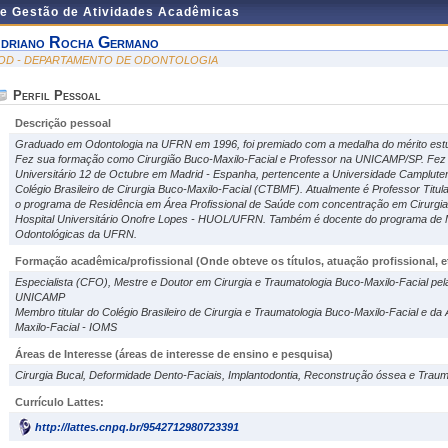
de Gestão de Atividades Acadêmicas
driano Rocha Germano
OD - DEPARTAMENTO DE ODONTOLOGIA
Perfil Pessoal
Descrição pessoal
Graduado em Odontologia na UFRN em 1996, foi premiado com a medalha do mérito estud
Fez sua formação como Cirurgião Buco-Maxilo-Facial e Professor na UNICAMP/SP. Fez 
Universitário 12 de Octubre em Madrid - Espanha, pertencente a Universidade Camplute
Colégio Brasileiro de Cirurgia Buco-Maxilo-Facial (CTBMF). Atualmente é Professor Ti
o programa de Residência em Área Profissional de Saúde com concentração em Cirurgia
Hospital Universitário Onofre Lopes - HUOL/UFRN. Também é docente do program
Odontológicas da UFRN.
Formação acadêmica/profissional (Onde obteve os títulos, atuação profissional, et
Especialista (CFO), Mestre e Doutor em Cirurgia e Traumatologia Buco-Maxilo-Facial pe
UNICAMP
Membro titular do Colégio Brasileiro de Cirurgia e Traumatologia Buco-Maxilo-Facial e da 
Maxilo-Facial - IOMS
Áreas de Interesse
(áreas de interesse de ensino e pesquisa)
Cirurgia Bucal, Deformidade Dento-Faciais, Implantodontia, Reconstrução óssea e Traum
Currículo Lattes:
http://lattes.cnpq.br/9542712980723391