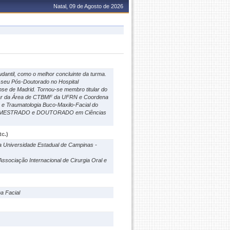
Natal, 09 de Agosto de 2026
antil, como o melhor concluinte da turma.
seu Pós-Doutorado no Hospital
nse de Madrid. Tornou-se membro titular do
tular da Área de CTBMF da UFRN e Coordena
 e Traumatologia Buco-Maxilo-Facial do
a de MESTRADO e DOUTORADO em Ciências
c.)
la Universidade Estadual de Campinas -
Associação Internacional de Cirurgia Oral e
a Facial