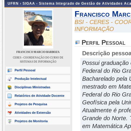
UFRN ›
SIGAA - Sistema Integrado de Gestão de Atividades A
Francisco Marc
BSI - CERES - CO
INFORMAÇÃO
Perfil Pessoal
Descrição pessoa
FRANCISCO MARCIO BARBOZA
CERES - COORDENAÇÃO DO CURSO DE
Possui graduação 
SISTEMAS DE INFORMAÇÃO
Federal do Rio Gr
Perfil Pessoal
Bacharelado pela 
Produção Intelectual
mestrado em Matem
Disciplinas Ministradas
Federal do Rio Gr
Relatórios de Atividade Docente
Geofísica pela Uni
Projetos de Pesquisa
Atualmente é prof
Atividades de Extensão
Grande do Norte. 
Projetos de Monitoria
em Matemática Apl