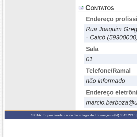
Contatos
Endereço profiss
Rua Joaquim Gregó
- Caicó (59300000
Sala
01
Telefone/Ramal
não informado
Endereço eletrôn
marcio.barboza@u
SIGAA | Superintendência de Tecnologia da Informação - (84) 3342 2210 