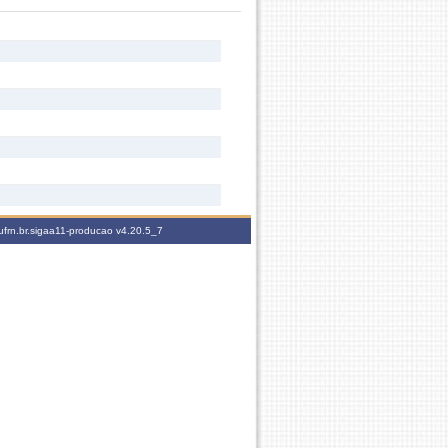
ufrn.br.sigaa11-producao
v4.20.5_7