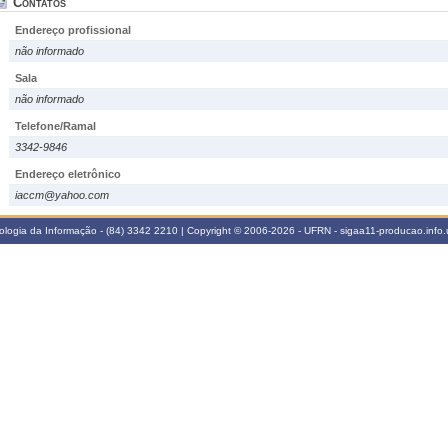
Contatos
Endereço profissional
não informado
Sala
não informado
Telefone/Ramal
3342-9846
Endereço eletrônico
iaccm@yahoo.com
logia da Informação - (84) 3342 2210 | Copyright © 2006-2026 - UFRN - sigaa11-producao.info.