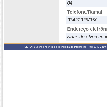
04
Telefone/Ramal
33422335/350
Endereço eletrôn
ivaneide.alves.cos
SIGAA | Superintendência de Tecnologia da Informação - (84) 3342 2210 