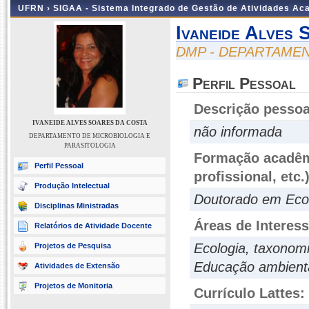
UFRN ›
SIGAA - Sistema Integrado de Gestão de Atividades A
Ivaneide Alves
DMP - DEPARTAMEN
Perfil Pessoal
Descrição pessoa
IVANEIDE ALVES SOARES DA COSTA
não informada
DEPARTAMENTO DE MICROBIOLOGIA E
PARASITOLOGIA
Formação acadêmi
Perfil Pessoal
profissional, etc.
Produção Intelectual
Doutorado em Ecol
Disciplinas Ministradas
Áreas de Interes
Relatórios de Atividade Docente
Ecologia, taxonomia
Projetos de Pesquisa
Educação ambiental
Atividades de Extensão
Projetos de Monitoria
Currículo Lattes: