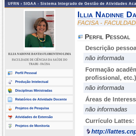
UFRN ›
SIGAA - Sistema Integrado de Gestão de Atividades A
Illia Nadinne D
FACISA - FACULDAD
Perfil Pessoal
Descrição pessoa
ILLIA NADINNE DANTAS FLORENTINO LIMA
não informada
FACULDADE DE CIÊNCIAS DA SAÚDE DO
TRAIRI - FACISA
Formação acadêmi
Perfil Pessoal
profissional, etc.
Produção Intelectual
não informada
Disciplinas Ministradas
Áreas de Interes
Relatórios de Atividade Docente
não informadas
Projetos de Pesquisa
Atividades de Extensão
Currículo Lattes:
Projetos de Monitoria
http://lattes.c