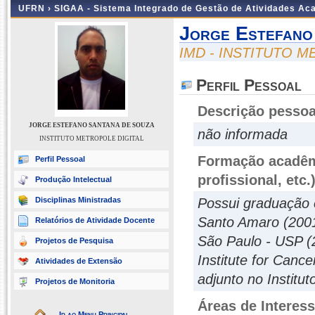
UFRN ›
SIGAA - Sistema Integrado de Gestão de Atividades A
Jorge Estefano
IMD - INSTITUTO 
Perfil Pessoal
Descrição pessoa
JORGE ESTEFANO SANTANA DE SOUZA
não informada
INSTITUTO METROPOLE DIGITAL
Formação acadêmi
Perfil Pessoal
profissional, etc.
Produção Intelectual
Disciplinas Ministradas
Possui graduação 
Santo Amaro (2001
Relatórios de Atividade Docente
São Paulo - USP (
Projetos de Pesquisa
Institute for Canc
Atividades de Extensão
adjunto no Institu
Projetos de Monitoria
Áreas de Interes
Ir ao Menu Principal