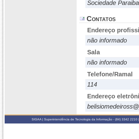
Sociedade Paraiba
Contatos
Endereço profiss
não informado
Sala
não informado
Telefone/Ramal
114
Endereço eletrôn
belisiomedeiross
SIGAA | Superintendência de Tecnologia da Informação - (84) 3342 2210 