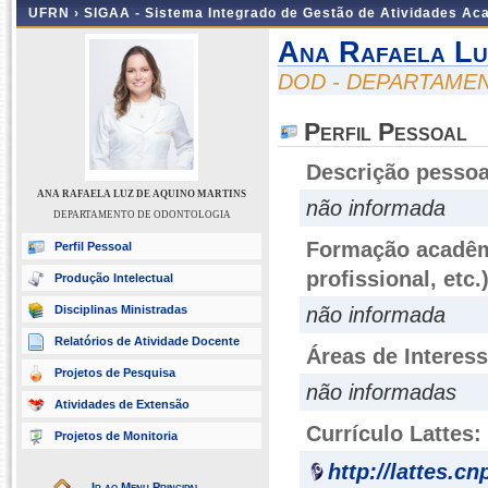
UFRN ›
SIGAA - Sistema Integrado de Gestão de Atividades A
Ana Rafaela Lu
DOD - DEPARTAME
Perfil Pessoal
Descrição pessoa
ANA RAFAELA LUZ DE AQUINO MARTINS
não informada
DEPARTAMENTO DE ODONTOLOGIA
Formação acadêmi
Perfil Pessoal
profissional, etc.
Produção Intelectual
Disciplinas Ministradas
não informada
Relatórios de Atividade Docente
Áreas de Interes
Projetos de Pesquisa
não informadas
Atividades de Extensão
Currículo Lattes:
Projetos de Monitoria
http://lattes.c
Ir ao Menu Principal