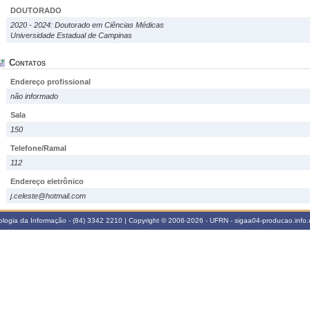
DOUTORADO
2020 - 2024: Doutorado em Ciências Médicas
Universidade Estadual de Campinas
Contatos
Endereço profissional
não informado
Sala
150
Telefone/Ramal
112
Endereço eletrônico
j.celeste@hotmail.com
logia da Informação - (84) 3342 2210 | Copyright © 2006-2026 - UFRN - sigaa04-producao.info.