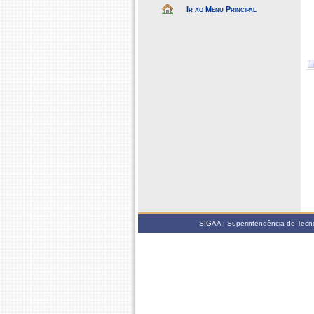
Ir ao Menu Principal
SIGAA | Superintendência de Tecno