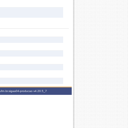
ufrn.br.sigaa04-producao
v4.20.5_7