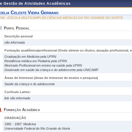
de Gestão de Atividades Acadêmicas
oelia Celeste Vieira Germano
DM - ESCOLA MULTICAMPI DE CIÊNCIAS MÉDICAS DO RIO GRANDE DO NORTE
Perfil Pessoal
Descrição pessoal
não informada
Formação acadêmica/profissional (Onde obteve os títulos, atuação profissional, et
Graduação em Medicina pela UFRN
Residência médica em Pediatria pela UFRN
Mestrado Profissional em ensino na saúde pela UFRN
Doutorado em saúde da criança e do adolescente pela UNICAMP.
Áreas de Interesse
(áreas de interesse de ensino e pesquisa)
Saúde da criança e do adolescente
Currículo Lattes:
link não informado
Formação Acadêmica
GRADUAÇÃO
1981 - 1987: Medicina
Universidade Federal do Rio Grande do Norte