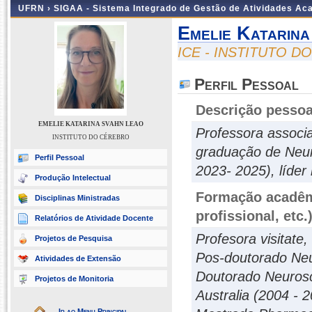
UFRN ›
SIGAA - Sistema Integrado de Gestão de Atividades A
Emelie Katarin
ICE - INSTITUTO 
Perfil Pessoal
Descrição pessoa
EMELIE KATARINA SVAHN LEAO
Professora associ
INSTITUTO DO CÉREBRO
graduação de Neur
Perfil Pessoal
2023- 2025), líder
Produção Intelectual
Formação acadêmi
Disciplinas Ministradas
profissional, etc.
Relatórios de Atividade Docente
Profesora visitate,
Projetos de Pesquisa
Pos-doutorado Neu
Atividades de Extensão
Doutorado Neurosci
Projetos de Monitoria
Australia (2004 - 
Ir ao Menu Principal