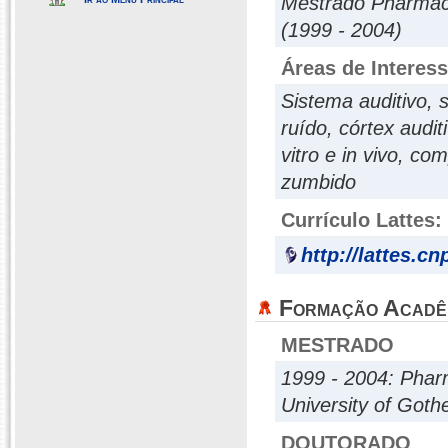
Mestrado Pharmace
(1999 - 2004)
Áreas de Interes
Sistema auditivo, s
ruído, córtex audit
vitro e in vivo, c
zumbido
Currículo Lattes:
http://lattes.c
Formação Acadê
MESTRADO
1999 - 2004: Phar
University of Goth
DOUTORADO