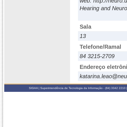
web: http://neuro.
Hearing and Neuron
Sala
13
Telefone/Ramal
84 3215-2709
Endereço eletrôn
katarina.leao@neur
SIGAA | Superintendência de Tecnologia da Informação - (84) 3342 2210 