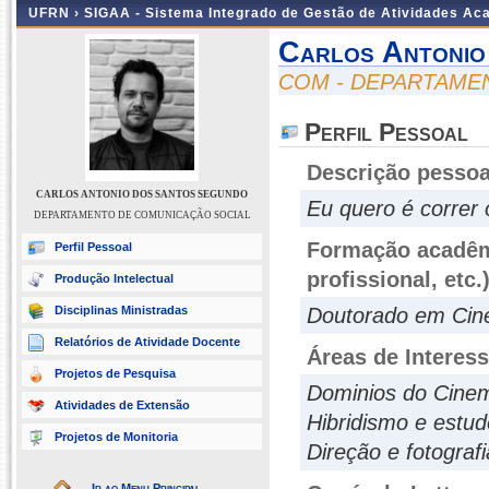
UFRN ›
SIGAA - Sistema Integrado de Gestão de Atividades A
Carlos Antonio
COM - DEPARTAME
Perfil Pessoal
Descrição pessoa
CARLOS ANTONIO DOS SANTOS SEGUNDO
Eu quero é correr 
DEPARTAMENTO DE COMUNICAÇÃO SOCIAL
Formação acadêmi
Perfil Pessoal
profissional, etc.
Produção Intelectual
Disciplinas Ministradas
Doutorado em Cine
Relatórios de Atividade Docente
Áreas de Interes
Projetos de Pesquisa
Dominios do Cinem
Atividades de Extensão
Hibridismo e estud
Projetos de Monitoria
Direção e fotograf
Ir ao Menu Principal