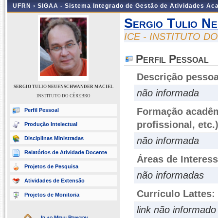
UFRN ›
SIGAA - Sistema Integrado de Gestão de Atividades A
Sergio Tulio N
ICE - INSTITUTO 
Perfil Pessoal
Descrição pessoa
SERGIO TULIO NEUENSCHWANDER MACIEL
não informada
INSTITUTO DO CÉREBRO
Formação acadêmi
Perfil Pessoal
profissional, etc.
Produção Intelectual
Disciplinas Ministradas
não informada
Relatórios de Atividade Docente
Áreas de Interes
Projetos de Pesquisa
não informadas
Atividades de Extensão
Currículo Lattes:
Projetos de Monitoria
link não informado
Ir ao Menu Principal