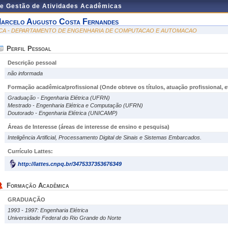
de Gestão de Atividades Acadêmicas
arcelo Augusto Costa Fernandes
CA - DEPARTAMENTO DE ENGENHARIA DE COMPUTACAO E AUTOMACAO
Perfil Pessoal
Descrição pessoal
não informada
Formação acadêmica/profissional (Onde obteve os títulos, atuação profissional, et
Graduação - Engenharia Elétrica (UFRN)
Mestrado - Engenharia Elétrica e Computação (UFRN)
Doutorado - Engenharia Elétrica (UNICAMP)
Áreas de Interesse
(áreas de interesse de ensino e pesquisa)
Inteligência Artificial, Processamento Digital de Sinais e Sistemas Embarcados.
Currículo Lattes:
http://lattes.cnpq.br/3475337353676349
Formação Acadêmica
GRADUAÇÃO
1993 - 1997: Engenharia Elétrica
Universidade Federal do Rio Grande do Norte