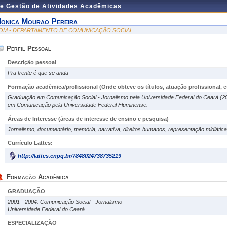
de Gestão de Atividades Acadêmicas
onica Mourao Pereira
OM - DEPARTAMENTO DE COMUNICAÇÃO SOCIAL
Perfil Pessoal
Descrição pessoal
Pra frente é que se anda
Formação acadêmica/profissional (Onde obteve os títulos, atuação profissional, et
Graduação em Comunicação Social - Jornalismo pela Universidade Federal do Ceará (20
em Comunicação pela Universidade Federal Fluminense.
Áreas de Interesse
(áreas de interesse de ensino e pesquisa)
Jornalismo, documentário, memória, narrativa, direitos humanos, representação midiátic
Currículo Lattes:
http://lattes.cnpq.br/7848024738735219
Formação Acadêmica
GRADUAÇÃO
2001 - 2004: Comunicação Social - Jornalismo
Universidade Federal do Ceará
ESPECIALIZAÇÃO